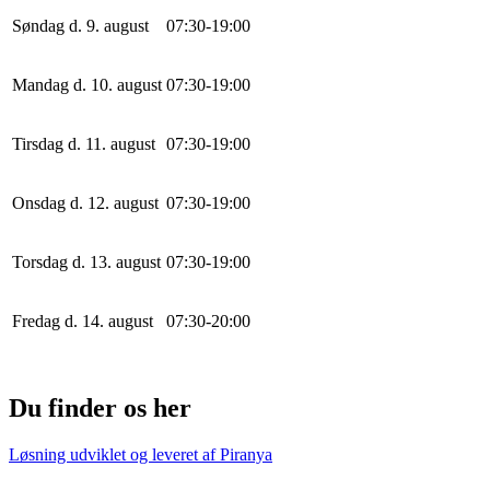
Søndag d. 9. august
0
7
:
30
-
19
:
0
0
Mandag d. 10. august
0
7
:
30
-
19
:
0
0
Tirsdag d. 11. august
0
7
:
30
-
19
:
0
0
Onsdag d. 12. august
0
7
:
30
-
19
:
0
0
Torsdag d. 13. august
0
7
:
30
-
19
:
0
0
Fredag d. 14. august
0
7
:
30
-
20
:
0
0
Du finder os her
Løsning udviklet og leveret af
Piranya