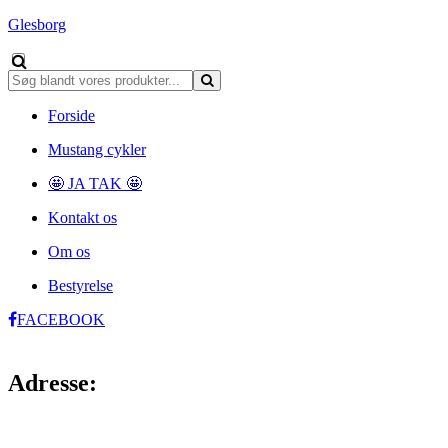
Glesborg
Forside
Mustang cykler
🤩 JA TAK 🤩
Kontakt os
Om os
Bestyrelse
FACEBOOK
Adresse: