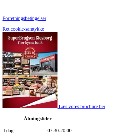
Forretningsbetingelser
Ret cookie-samtykke
Læs vores brochure her
Åbningstider
I dag
0
7
:
30
-
20
:
0
0