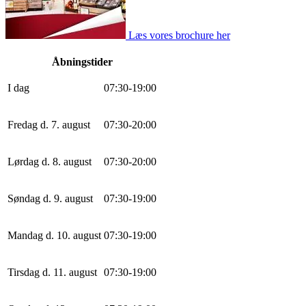
Læs vores brochure her
Åbningstider
I dag
0
7
:
30
-
19
:
0
0
Fredag d. 7. august
0
7
:
30
-
20
:
0
0
Lørdag d. 8. august
0
7
:
30
-
20
:
0
0
Søndag d. 9. august
0
7
:
30
-
19
:
0
0
Mandag d. 10. august
0
7
:
30
-
19
:
0
0
Tirsdag d. 11. august
0
7
:
30
-
19
:
0
0