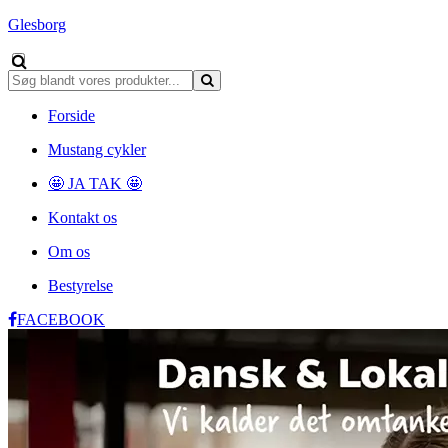
Glesborg
Forside
Mustang cykler
🤩 JA TAK 🤩
Kontakt os
Om os
Bestyrelse
FACEBOOK