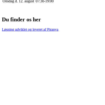
Onsdag d. 12. august
0
7
:
30
-
19
:
0
0
Du finder os her
Løsning udviklet og leveret af
Piranya