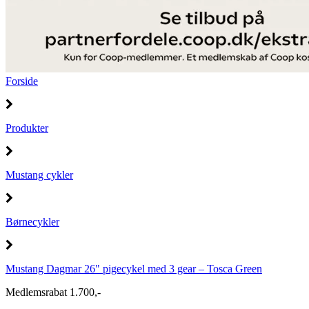
Forside
Produkter
Mustang cykler
Børnecykler
Mustang Dagmar 26" pigecykel med 3 gear – Tosca Green
Medlemsrabat 1.700,-