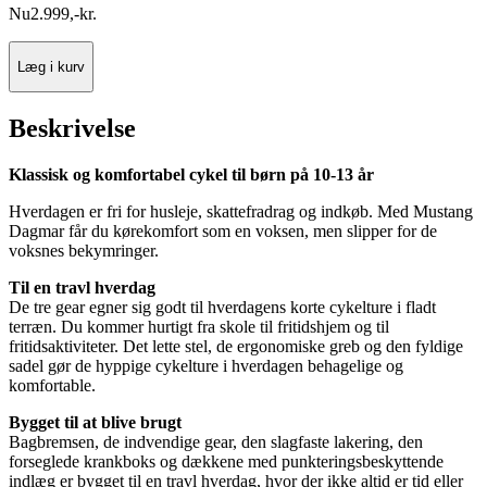
Nu
2.999
,
-
kr.
Læg i kurv
Beskrivelse
Klassisk og komfortabel cykel til børn på 10-13 år
Hverdagen er fri for husleje, skattefradrag og indkøb. Med Mustang
Dagmar får du kørekomfort som en voksen, men slipper for de
voksnes bekymringer.
Til en travl hverdag
De tre gear egner sig godt til hverdagens korte cykelture i fladt
terræn. Du kommer hurtigt fra skole til fritidshjem og til
fritidsaktiviteter. Det lette stel, de ergonomiske greb og den fyldige
sadel gør de hyppige cykelture i hverdagen behagelige og
komfortable.
Bygget til at blive brugt
Bagbremsen, de indvendige gear, den slagfaste lakering, den
forseglede krankboks og dækkene med punkteringsbeskyttende
indlæg er bygget til en travl hverdag, hvor der ikke altid er tid eller