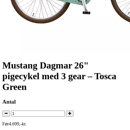
Mustang Dagmar 26"
pigecykel med 3 gear – Tosca
Green
Antal
Før
4.699
,
-
kr.