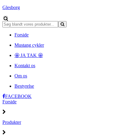
Glesborg
Forside
Mustang cykler
🤩 JA TAK 🤩
Kontakt os
Om os
Bestyrelse
FACEBOOK
Forside
Produkter