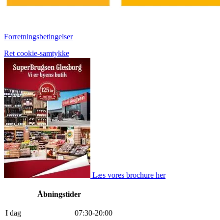
Forretningsbetingelser
Ret cookie-samtykke
Læs vores brochure her
Åbningstider
I dag
0
7
:
30
-
20
:
0
0