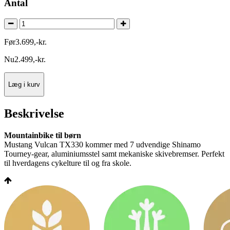
Antal
Før
3.699
,
-
kr.
Nu
2.499
,
-
kr.
Læg i kurv
Beskrivelse
Mountainbike til børn
Mustang Vulcan TX330 kommer med 7 udvendige Shinamo
Tourney-gear, aluminiumsstel samt mekaniske skivebremser. Perfekt
til hverdagens cykelture til og fra skole.