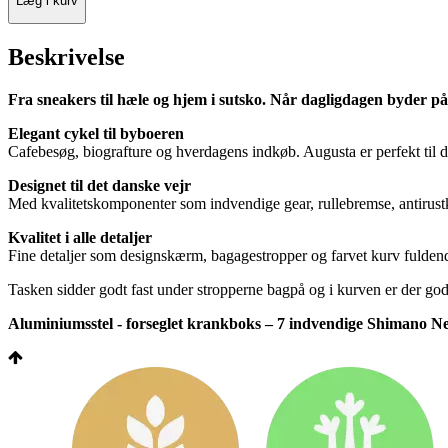
Læg i kurv
Beskrivelse
Fra sneakers til hæle og hjem i sutsko. Når dagligdagen byder på
Elegant cykel til byboeren
Cafebesøg, biografture og hverdagens indkøb. Augusta er perfekt til de
Designet til det danske vejr
Med kvalitetskomponenter som indvendige gear, rullebremse, antirustkæ
Kvalitet i alle detaljer
Fine detaljer som designskærm, bagagestropper og farvet kurv fulden
Tasken sidder godt fast under stropperne bagpå og i kurven er der god 
Aluminiumsstel - forseglet krankboks – 7 indvendige Shimano Nex