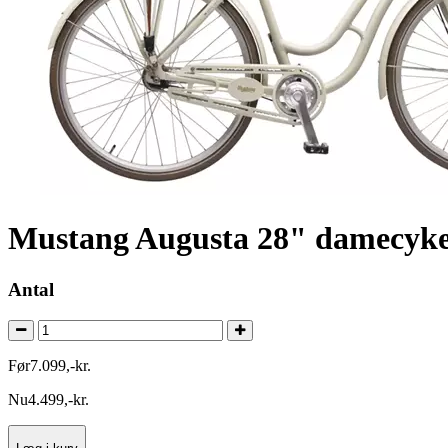
Mustang Augusta 28" damecykel
Antal
Før
7.099
,
-
kr.
Nu
4.499
,
-
kr.