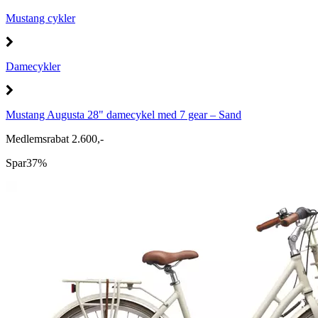
Mustang cykler
Damecykler
Mustang Augusta 28" damecykel med 7 gear – Sand
Medlemsrabat 2.600,-
Spar
37%