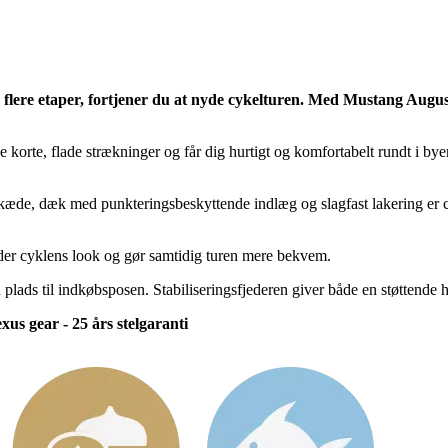
 flere etaper, fortjener du at nyde cykelturen. Med Mustang Augus
 korte, flade strækninger og får dig hurtigt og komfortabelt rundt i bye
de, dæk med punkteringsbeskyttende indlæg og slagfast lakering er cykle
der cyklens look og gør samtidig turen mere bekvem.
plads til indkøbsposen. Stabiliseringsfjederen giver både en støttende 
us gear - 25 års stelgaranti