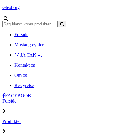
Glesborg
Forside
Mustang cykler
🤩 JA TAK 🤩
Kontakt os
Om os
Bestyrelse
FACEBOOK
Forside
Produkter