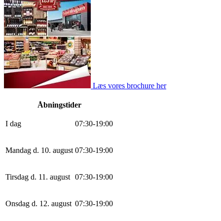
Læs vores brochure her
Åbningstider
I dag
0
7
:
30
-
19
:
0
0
Mandag d. 10. august
0
7
:
30
-
19
:
0
0
Tirsdag d. 11. august
0
7
:
30
-
19
:
0
0
Onsdag d. 12. august
0
7
:
30
-
19
:
0
0