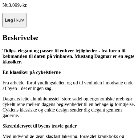
Nu
3.099
,
-
kr.
Læg i kurv
Beskrivelse
Tidløs, elegant og passer til enhver lejligheder - fra turen til
købmanden til daten på vinbaren. Mustang Dagmar er en ægte
klassiker.
En klassiker på cykelstierne
Fra arbejde, forbi yndlingsdelien og ud til veninden i modsatte ende
af byen - det er ingen sag.
Dagmars lette aluminiumsstel, store sadel og ergonomiske greb gør
cykelturene mellem dagens begivenheder til en behagelig fornøjelse.
Cyklens klassiske og enkle design sender dig elegant gennem
gaderne.
Skræddersyet til byens travle gader
Med indvendige gear, slagfast lakering, forseglet krankboks og