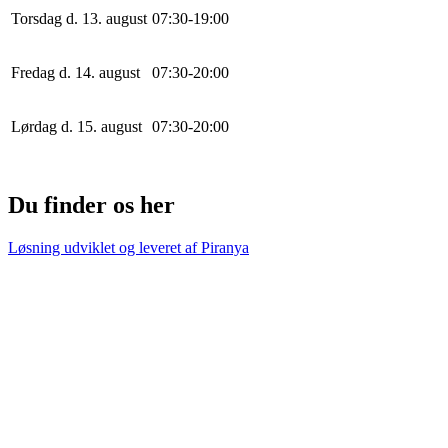
Torsdag d. 13. august
0
7
:
30
-
19
:
0
0
Fredag d. 14. august
0
7
:
30
-
20
:
0
0
Lørdag d. 15. august
0
7
:
30
-
20
:
0
0
Du finder os her
Løsning udviklet og leveret af
Piranya