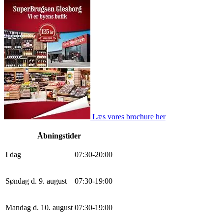
Læs vores brochure her
Åbningstider
I dag
0
7
:
30
-
20
:
0
0
Søndag d. 9. august
0
7
:
30
-
19
:
0
0
Mandag d. 10. august
0
7
:
30
-
19
:
0
0