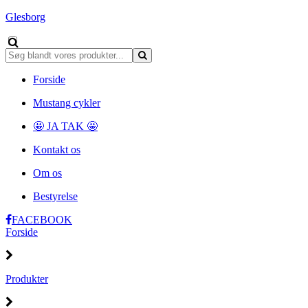
Glesborg
Forside
Mustang cykler
🤩 JA TAK 🤩
Kontakt os
Om os
Bestyrelse
FACEBOOK
Forside
Produkter