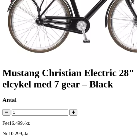
Mustang Christian Electric 28"
elcykel med 7 gear – Black
Antal
Før
16.499
,
-
kr.
Nu
10.299
,
-
kr.