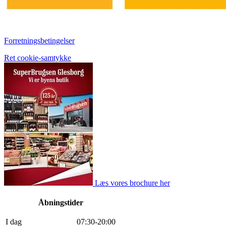
Forretningsbetingelser
Ret cookie-samtykke
Læs vores brochure her
Åbningstider
I dag
0
7
:
30
-
20
:
0
0