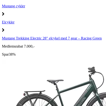
Mustang cykler
Elcykler
Mustang Trekking Electric 28" elcykel med 7 gear – Racing Green
Medlemsrabat 7.000,-
Spar
38%