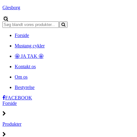
Glesborg
Forside
Mustang cykler
🤩 JA TAK 🤩
Kontakt os
Om os
Bestyrelse
FACEBOOK
Forside
Produkter