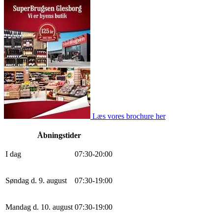
Læs vores brochure her
Åbningstider
I dag
0
7
:
30
-
20
:
0
0
Søndag d. 9. august
0
7
:
30
-
19
:
0
0
Mandag d. 10. august
0
7
:
30
-
19
:
0
0