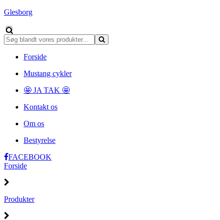
Glesborg
Forside
Mustang cykler
🤩 JA TAK 🤩
Kontakt os
Om os
Bestyrelse
FACEBOOK
Forside
Produkter