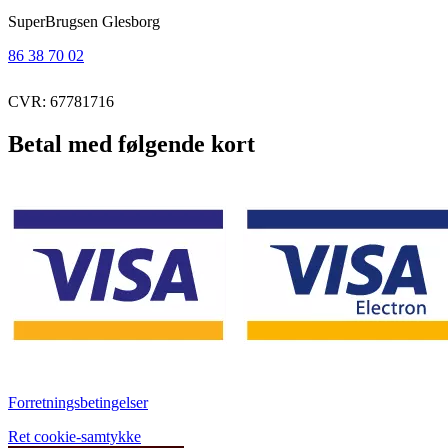
SuperBrugsen Glesborg
86 38 70 02
CVR: 67781716
Betal med følgende kort
Forretningsbetingelser
Ret cookie-samtykke