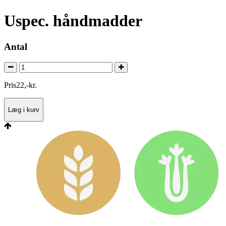
Uspec. håndmadder
Antal
Pris
22
,
-
kr.
Læg i kurv