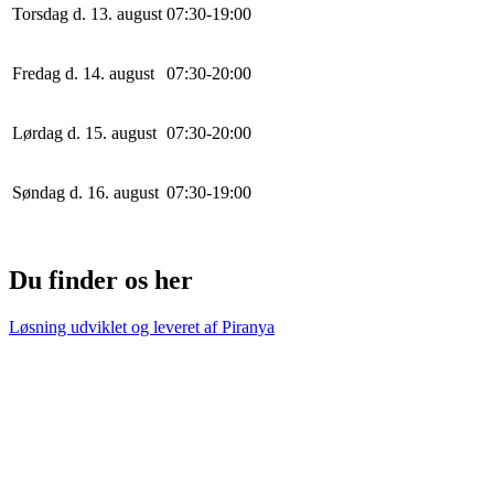
Torsdag d. 13. august
0
7
:
30
-
19
:
0
0
Fredag d. 14. august
0
7
:
30
-
20
:
0
0
Lørdag d. 15. august
0
7
:
30
-
20
:
0
0
Søndag d. 16. august
0
7
:
30
-
19
:
0
0
Du finder os her
Løsning udviklet og leveret af
Piranya