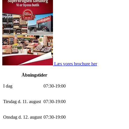
Læs vores brochure her
Åbningstider
I dag
0
7
:
30
-
19
:
0
0
Tirsdag d. 11. august
0
7
:
30
-
19
:
0
0
Onsdag d. 12. august
0
7
:
30
-
19
:
0
0