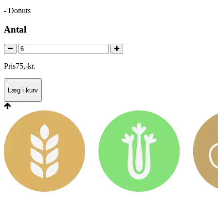
- Donuts
Antal
Pris
75
,
-
kr.
Læg i kurv