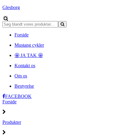
Glesborg
Forside
Mustang cykler
🤩 JA TAK 🤩
Kontakt os
Om os
Bestyrelse
FACEBOOK
Forside
Produkter